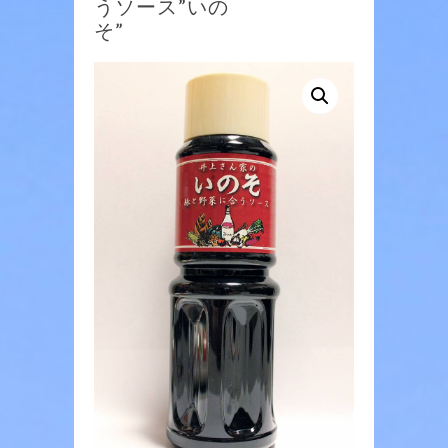
うソース”いの
そ”